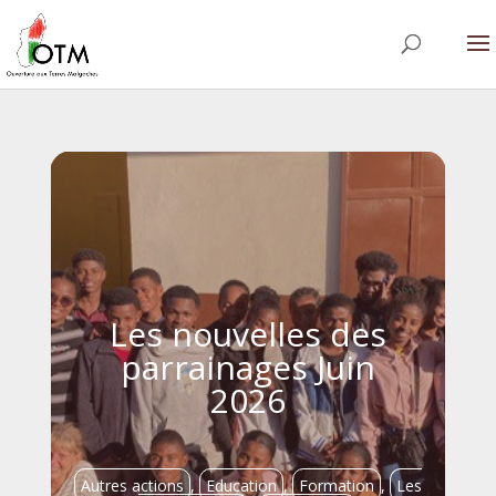
Les nouvelles des
parrainages Juin
2026
Autres actions
,
Education
,
Formation
,
Les